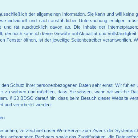
ausschließlich der allgemeinen Information. Sie kann und will keine 
se individuell und nach ausführlicher Untersuchung erfolgen müss
e und rät ausdrücklich davon ab. Die Inhalte der Internetpräsen
, dennoch kann ich keine Gewähr auf Aktualität und Vollständigkeit
uen Fenster öffnen, ist der jeweilige Seitenbetreiber verantwortlich.
den Schutz Ihrer personenbezogenen Daten sehr ernst. Wir fühlen un
ser zu wahren und möchten, dass Sie wissen, wann wir welche Date
gem. § 33 BDSG darauf hin, dass beim Besuch dieser Website vers
t und verarbeitet werden:
ten
esuchen, verzeichnet unser Web-Server zum Zweck der Systemsich
es anfragenden Rechners sowie das Zugriffsdatum, die Dateianfra