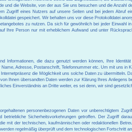
e und die Website, von der aus Sie uns besuchen und die Anzahl d
edem Zugriff eines Nutzers auf unsere Seiten und bei jedem Abruf e
okolldatei gespeichert. Wir behalten uns vor diese Protokolldatei ano
tangebotes zu nutzen. Da sich für gewöhnlich bei jeder Einwahl in
 auf Ihre Person nur mit erheblichem Aufwand und unter Rücksprach
 Informationen, die dazu genutzt werden können, Ihre Identität 
ger Name, Adresse, Postanschrift, Telefonnummer etc. Um mit uns in Ko
 Internetpräsenz die Möglichkeit uns solche Daten zu übermitteln. D
Die von Ihnen übersandten Daten werden zur Klärung Ihres Anliegens b
iches Einverständnis an Dritte weiter, es sei denn, wir sind gesetzlich
orgehaltenen personenbezogenen Daten vor unberechtigtem Zugri
 betriebliche Sicherheitsvorkehrungen getroffen. Der Zugriff dara
die mit der technischen, kaufmännischen oder redaktionellen Betreu
werden regelmäßig überprüft und dem technologischen Fortschritt a